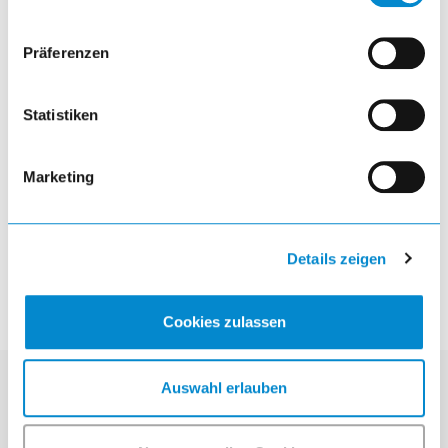
Präferenzen
Arbeitsplatzsystem Solo
Statistiken
visibility
Marketing
article
Details zeigen
Cookies zulassen
Auswahl erlauben
Kontakt