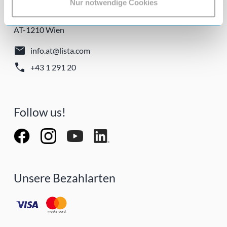
Nur notwendige Cookies
Lista Austria GmbH
Prager Straße 245
AT-1210 Wien
mail
info.at@lista.com
call
+43 1 291 20
Follow us!
Unsere Bezahlarten