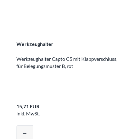
Werkzeughalter
Werkzeughalter Capto C5 mit Klappverschluss,
für Belegungsmuster B, rot
15,71 EUR
inkl. MwSt.
Produktmenge auswählen und in den 
remove