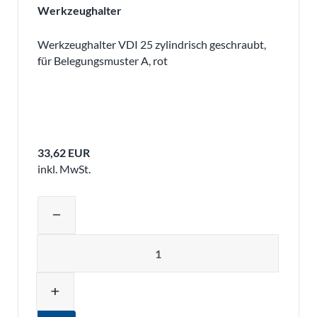
Werkzeughalter
Werkzeughalter VDI 25 zylindrisch geschraubt,
für Belegungsmuster A, rot
33,62 EUR
inkl. MwSt.
Produktmenge auswählen und in den 
remove
Menge
add