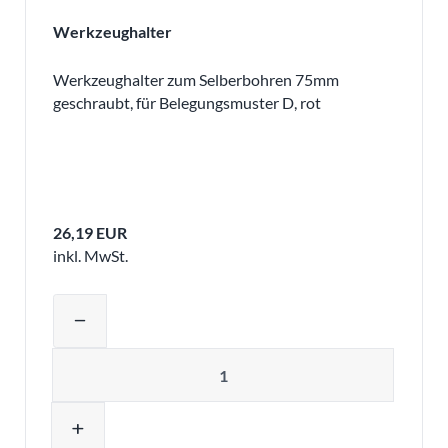
Werkzeughalter
Werkzeughalter zum Selberbohren 75mm
geschraubt, für Belegungsmuster D, rot
26,19 EUR
inkl. MwSt.
Produktmenge auswählen und in den 
remove
Menge
add