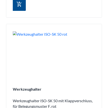
add_shopping_cart
Werkzeughalter
Werkzeughalter ISO-SK 50 mit Klappverschluss,
für Belegungsmuster F, rot