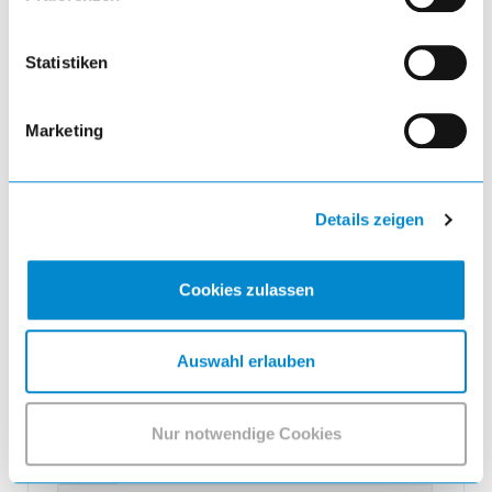
Statistiken
Marketing
Werkzeughalter
Werkzeughalter zum Selberbohren 65.6mm
geschraubt, für Belegungsmuster B, rot
Details zeigen
Cookies zulassen
25,09 EUR
Auswahl erlauben
inkl. MwSt.
Nur notwendige Cookies
Produktmenge auswählen und in den 
remove