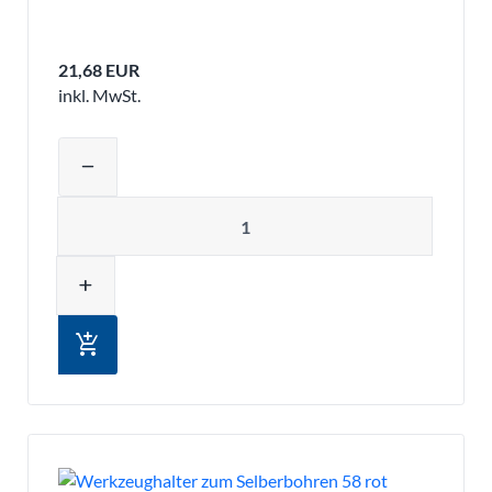
21,68 EUR
inkl. MwSt.
Produktmenge auswählen und in den 
remove
Menge
add
add_shopping_cart