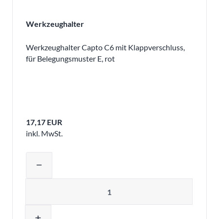
Werkzeughalter
Werkzeughalter Capto C6 mit Klappverschluss,
für Belegungsmuster E, rot
17,17 EUR
inkl. MwSt.
Produktmenge auswählen und in den 
remove
Menge
add