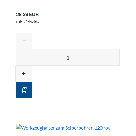
28,38 EUR
inkl. MwSt.
Produktmenge auswählen und in den 
remove
Menge
add
add_shopping_cart