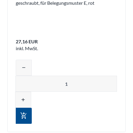
geschraubt, für Belegungsmuster E, rot
27,16 EUR
inkl. MwSt.
Produktmenge auswählen und in den 
remove
Menge
add
add_shopping_cart