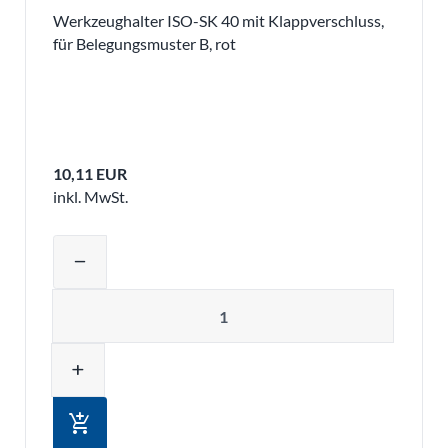
Werkzeughalter ISO-SK 40 mit Klappverschluss,
für Belegungsmuster B, rot
10,11 EUR
inkl. MwSt.
Produktmenge auswählen und in den 
remove
Menge
add
add_shopping_cart