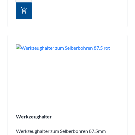
add_shopping_cart
Werkzeughalter
Werkzeughalter zum Selberbohren 87.5mm