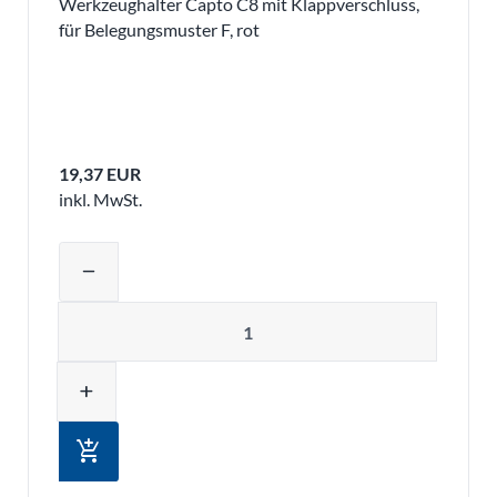
Werkzeughalter Capto C8 mit Klappverschluss,
für Belegungsmuster F, rot
19,37 EUR
inkl. MwSt.
Produktmenge auswählen und in den 
remove
Menge
add
add_shopping_cart