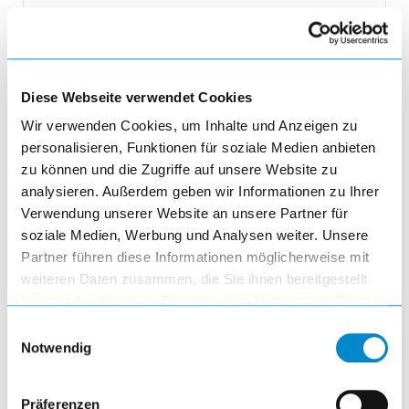
Produktmenge auswählen und in den 
remove
Menge
Diese Webseite verwendet Cookies
Wir verwenden Cookies, um Inhalte und Anzeigen zu
personalisieren, Funktionen für soziale Medien anbieten
add
zu können und die Zugriffe auf unsere Website zu
analysieren. Außerdem geben wir Informationen zu Ihrer
add_shopping_cart
Verwendung unserer Website an unsere Partner für
soziale Medien, Werbung und Analysen weiter. Unsere
Partner führen diese Informationen möglicherweise mit
weiteren Daten zusammen, die Sie ihnen bereitgestellt
haben oder die sie im Rahmen Ihrer Nutzung der Dienste
gesammelt haben.
Einwilligungsauswahl
Notwendig
Präferenzen