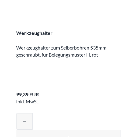
Werkzeughalter
Werkzeughalter zum Selberbohren 535mm
geschraubt, für Belegungsmuster H, rot
99,39 EUR
inkl. MwSt.
Produktmenge auswählen und in den 
remove
Menge