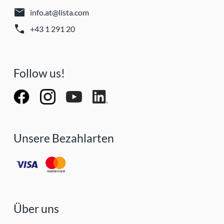
mail
info.at@lista.com
call
+43 1 291 20
Follow us!
Unsere Bezahlarten
Über uns