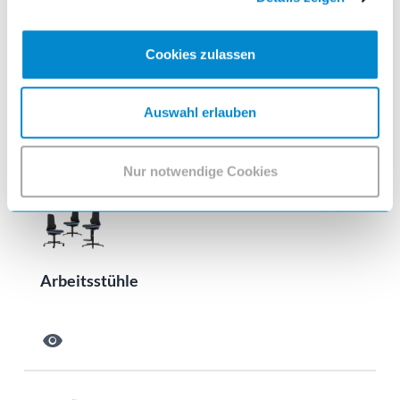
Cookies zulassen
Prüf- und Kontrollarbeitsplätze
Auswahl erlauben
visibility
Nur notwendige Cookies
Arbeitsstühle
visibility