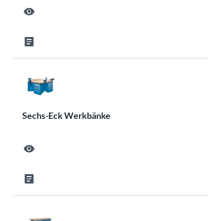
visibility
article
Sechs-Eck Werkbänke
visibility
article