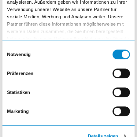
analysieren. Außerdem geben wir Informationen zu Ihrer
Verwendung unserer Website an unsere Partner für
Arbeitsplatzsysteme move
soziale Medien, Werbung und Analysen weiter. Unsere
Partner führen diese Informationen möglicherweise mit
weiteren Daten zusammen, die Sie ihnen bereitgestellt
visibility
haben oder die sie im Rahmen Ihrer Nutzung der Dienste
gesammelt haben.
Einwilligungsauswahl
Notwendig
Präferenzen
Universelle Aufbauten
Statistiken
visibility
Marketing
article
Details zeigen