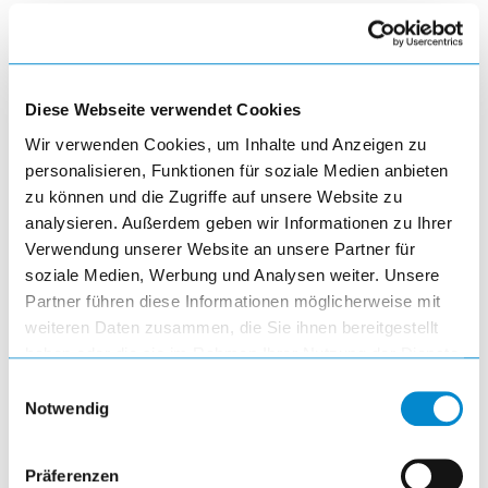
visibility
article
Diese Webseite verwendet Cookies
Wir verwenden Cookies, um Inhalte und Anzeigen zu
personalisieren, Funktionen für soziale Medien anbieten
zu können und die Zugriffe auf unsere Website zu
analysieren. Außerdem geben wir Informationen zu Ihrer
Verwendung unserer Website an unsere Partner für
Limitierte Sonderedition -
soziale Medien, Werbung und Analysen weiter. Unsere
Werkstattwagen im Rennsport-Design
Partner führen diese Informationen möglicherweise mit
weiteren Daten zusammen, die Sie ihnen bereitgestellt
visibility
haben oder die sie im Rahmen Ihrer Nutzung der Dienste
gesammelt haben.
Einwilligungsauswahl
Notwendig
Präferenzen