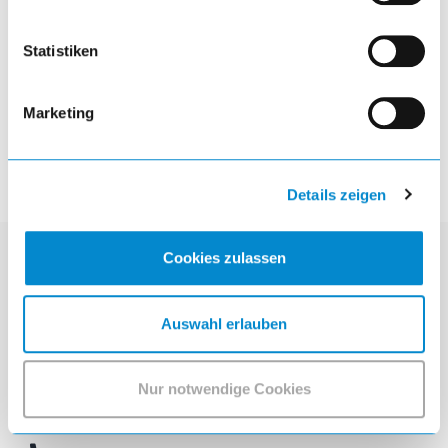
Werkstattwagen Workman PRO
Statistiken
visibility
Marketing
Details zeigen
Cookies zulassen
Kontakt
Auswahl erlauben
Lista Austria GmbH
Prager Straße 245
AT-1210 Wien
Nur notwendige Cookies
mail
info.at@lista.com