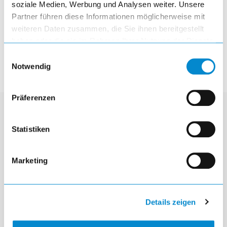
soziale Medien, Werbung und Analysen weiter. Unsere
Partner führen diese Informationen möglicherweise mit
article
weiteren Daten zusammen, die Sie ihnen bereitgestellt
haben oder die sie im Rahmen Ihrer Nutzung der Dienste
gesammelt haben.
Einwilligungsauswahl
Notwendig
Präferenzen
Kontakt
Statistiken
Lista Austria GmbH
Prager Straße 245
Marketing
AT-1210 Wien
mail
info.at@lista.com
Details zeigen
call
+43 1 291 20