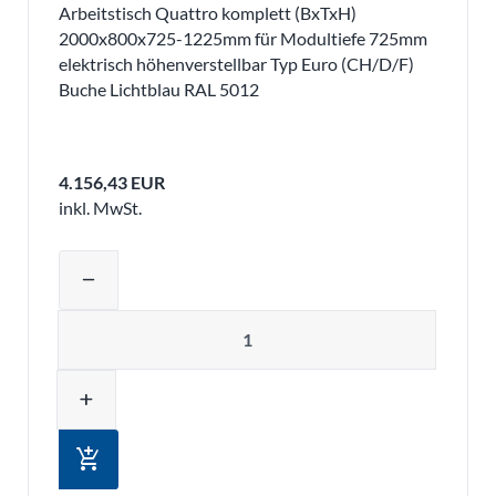
Arbeitstisch Quattro komplett (BxTxH)
2000x800x725-1225mm für Modultiefe 725mm
elektrisch höhenverstellbar Typ Euro (CH/D/F)
Buche Lichtblau RAL 5012
4.156,43 EUR
inkl. MwSt.
Produktmenge auswählen und in den 
remove
Menge
add
add_shopping_cart