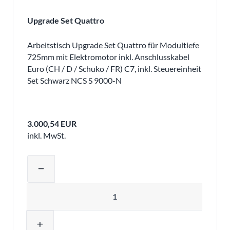
Upgrade Set Quattro
Arbeitstisch Upgrade Set Quattro für Modultiefe
725mm mit Elektromotor inkl. Anschlusskabel
Euro (CH / D / Schuko / FR) C7, inkl. Steuereinheit
Set Schwarz NCS S 9000-N
3.000,54 EUR
inkl. MwSt.
Produktmenge auswählen und in den 
remove
Menge
add