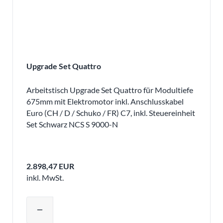
Upgrade Set Quattro
Arbeitstisch Upgrade Set Quattro für Modultiefe
675mm mit Elektromotor inkl. Anschlusskabel
Euro (CH / D / Schuko / FR) C7, inkl. Steuereinheit
Set Schwarz NCS S 9000-N
2.898,47 EUR
inkl. MwSt.
Produktmenge auswählen und in den 
remove