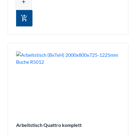
add
add_shopping_cart
Arbeitstisch Quattro komplett