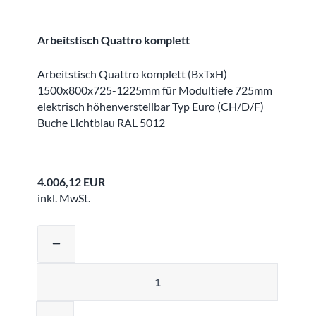
Arbeitstisch Quattro komplett
Arbeitstisch Quattro komplett (BxTxH)
1500x800x725-1225mm für Modultiefe 725mm
elektrisch höhenverstellbar Typ Euro (CH/D/F)
Buche Lichtblau RAL 5012
4.006,12 EUR
inkl. MwSt.
Produktmenge auswählen und in den 
remove
Menge