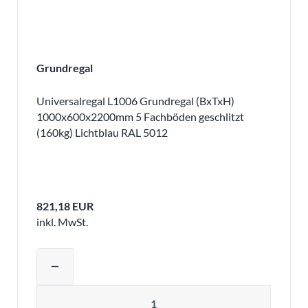
Grundregal
Universalregal L1006 Grundregal (BxTxH)
1000x600x2200mm 5 Fachböden geschlitzt
(160kg) Lichtblau RAL 5012
821,18 EUR
inkl. MwSt.
Produktmenge auswählen und in den 
remove
Menge