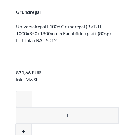
Grundregal
Universalregal L1006 Grundregal (BxTxH)
1000x350x1800mm 6 Fachböden glatt (80kg)
Lichtblau RAL 5012
821,66 EUR
inkl. MwSt.
Produktmenge auswählen und in den 
remove
Menge
add