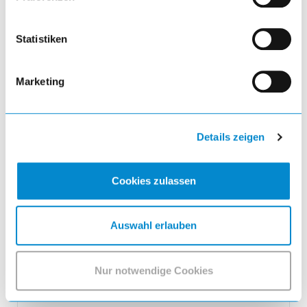
Statistiken
Marketing
Details zeigen
Grundregal
Universalregal L1006 Grundregal (BxTxH)
Cookies zulassen
1000x600x2000mm 5 Fachböden geschlitzt
(160kg) Lichtblau RAL 5012
Auswahl erlauben
Nur notwendige Cookies
794,14 EUR
inkl. MwSt.