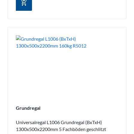
add_shopping_cart
Grundregal
Universalregal L1006 Grundregal (BxTxH)
1300x500x2200mm 5 Fachböden geschlitzt