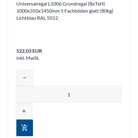
Universalregal L1006 Grundregal (BxTxH)
1000x350x1450mm 5 Fachböden glatt (80kg)
Lichtblau RAL 5012
522,03 EUR
inkl. MwSt.
Produktmenge auswählen und in den 
remove
Menge
add
add_shopping_cart