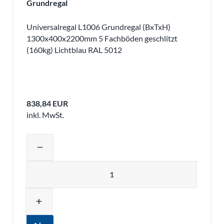
Grundregal
Universalregal L1006 Grundregal (BxTxH)
1300x400x2200mm 5 Fachböden geschlitzt
(160kg) Lichtblau RAL 5012
838,84 EUR
inkl. MwSt.
Produktmenge auswählen und in den 
remove
Menge
add