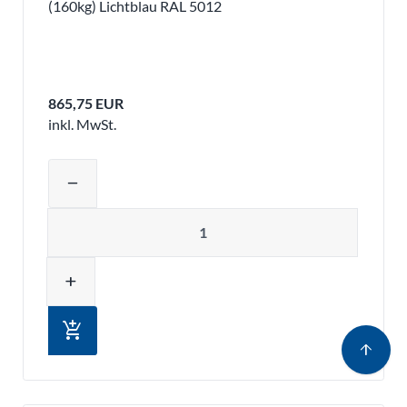
(160kg) Lichtblau RAL 5012
865,75 EUR
inkl. MwSt.
Produktmenge auswählen und in den 
remove
Menge
add
add_shopping_cart
arrow_upward