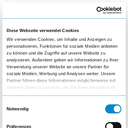
732,51 EUR
inkl. MwSt.
Diese Webseite verwendet Cookies
Produktmenge auswählen und in den 
Wir verwenden Cookies, um Inhalte und Anzeigen zu
remove
personalisieren, Funktionen für soziale Medien anbieten
Menge
zu können und die Zugriffe auf unsere Website zu
analysieren. Außerdem geben wir Informationen zu Ihrer
Verwendung unserer Website an unsere Partner für
add
soziale Medien, Werbung und Analysen weiter. Unsere
Partner führen diese Informationen möglicherweise mit
add_shopping_cart
weiteren Daten zusammen, die Sie ihnen bereitgestellt
haben oder die sie im Rahmen Ihrer Nutzung der Dienste
gesammelt haben.
Einwilligungsauswahl
Notwendig
Präferenzen