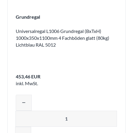
Grundregal
Universalregal L1006 Grundregal (BxTxH)
1000x350x1100mm 4 Fachböden glatt (80kg)
Lichtblau RAL 5012
453,46 EUR
inkl. MwSt.
Produktmenge auswählen und in den 
remove
Menge