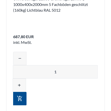
1000x400x2000mm 5 Fachböden geschlitzt
(160kg) Lichtblau RAL 5012
687,80 EUR
inkl. MwSt.
Produktmenge auswählen und in den 
remove
Menge
add
add_shopping_cart