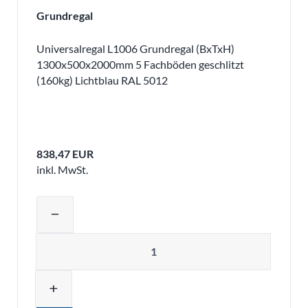
Grundregal
Universalregal L1006 Grundregal (BxTxH)
1300x500x2000mm 5 Fachböden geschlitzt
(160kg) Lichtblau RAL 5012
838,47 EUR
inkl. MwSt.
Produktmenge auswählen und in den 
remove
Menge
add