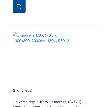
add_shopping_cart
Grundregal
Universalregal L1006 Grundregal (BxTxH)