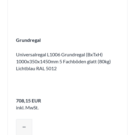
Grundregal
Universalregal L1006 Grundregal (BxTxH)
1000x350x1450mm 5 Fachböden glatt (80kg)
Lichtblau RAL 5012
708,15 EUR
inkl. MwSt.
Produktmenge auswählen und in den 
remove