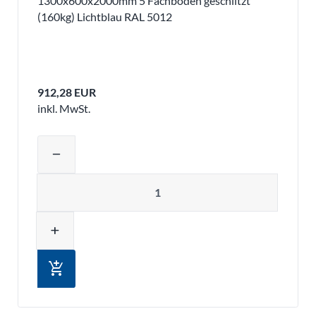
1300x600x2000mm 5 Fachböden geschlitzt
(160kg) Lichtblau RAL 5012
912,28 EUR
inkl. MwSt.
Produktmenge auswählen und in den 
remove
Menge
add
add_shopping_cart