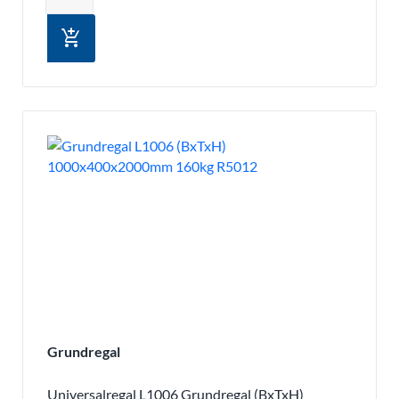
add_shopping_cart
Grundregal
Universalregal L1006 Grundregal (BxTxH)