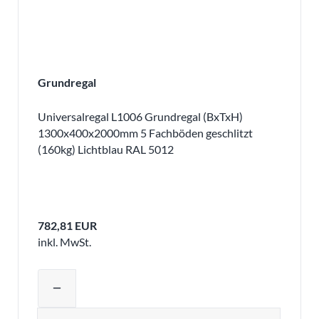
Grundregal
Universalregal L1006 Grundregal (BxTxH)
1300x400x2000mm 5 Fachböden geschlitzt
(160kg) Lichtblau RAL 5012
782,81 EUR
inkl. MwSt.
Produktmenge auswählen und in den 
remove
Menge