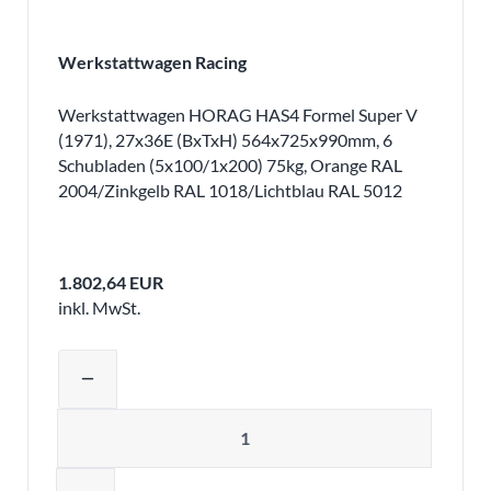
Werkstattwagen Racing
Werkstattwagen HORAG HAS4 Formel Super V
(1971), 27x36E (BxTxH) 564x725x990mm, 6
Schubladen (5x100/1x200) 75kg, Orange RAL
2004/Zinkgelb RAL 1018/Lichtblau RAL 5012
1.802,64 EUR
inkl. MwSt.
Produktmenge auswählen und in den 
remove
Menge