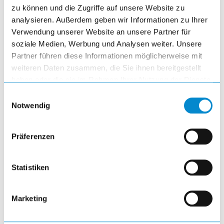
Werkstattwagen Porsche 911 Carrera RSR
zu können und die Zugriffe auf unsere Website zu
(1974), 27x36E (BxTxH) 564x725x990mm, 6
analysieren. Außerdem geben wir Informationen zu Ihrer
Schubladen (2x75/2x100/1x150/1x200) 75kg,
Verwendung unserer Website an unsere Partner für
Signalrot RAL 3001/Reinweiss RAL
soziale Medien, Werbung und Analysen weiter. Unsere
9010/Perlgold RAL 1036/Verkehrschwarz RAL
Partner führen diese Informationen möglicherweise mit
9017
weiteren Daten zusammen, die Sie ihnen bereitgestellt
haben oder die sie im Rahmen Ihrer Nutzung der Dienste
1.802,64 EUR
gesammelt haben.
Einwilligungsauswahl
inkl. MwSt.
Notwendig
Produktmenge auswählen und in den 
remove
Präferenzen
Menge
Statistiken
add
Marketing
add_shopping_cart