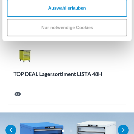
Limitierte Sonderedition -
Auswahl erlauben
Werkstattwagen im Rennsport-Design
Nur notwendige Cookies
visibility
TOP DEAL Lagersortiment LISTA 48H
visibility