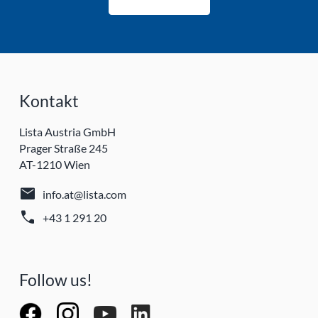
Kontakt
Lista Austria GmbH
Prager Straße 245
AT-1210 Wien
mail
info.at@lista.com
call
+43 1 291 20
Follow us!