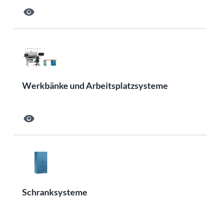
visibility
Werkbänke und Arbeitsplatzsysteme
visibility
Schranksysteme