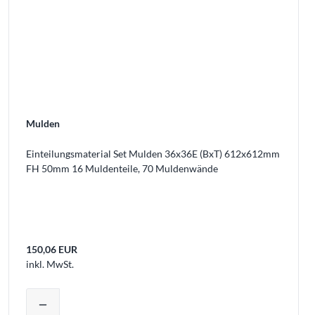
Mulden
Einteilungsmaterial Set Mulden 36x36E (BxT) 612x612mm
FH 50mm 16 Muldenteile, 70 Muldenwände
150,06 EUR
inkl. MwSt.
Warenkorb legen
Produktmenge auswählen und in den W
remove