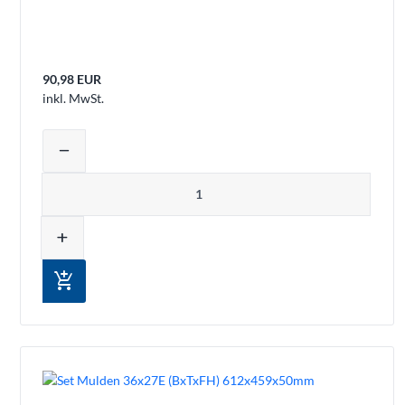
90,98 EUR
inkl. MwSt.
Produktmenge auswählen und in den 
remove
Menge
add
add_shopping_cart