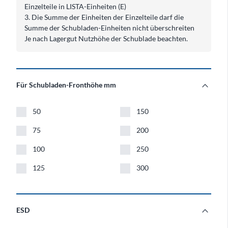
Einzelteile in LISTA-Einheiten (E)
3. Die Summe der Einheiten der Einzelteile darf die
Summe der Schubladen-Einheiten nicht überschreiten
Je nach Lagergut Nutzhöhe der Schublade beachten.
expand_more
Für Schubladen-Fronthöhe mm
Für Schubladen-Fronthöhe mm
50
150
75
200
100
250
125
300
expand_more
ESD