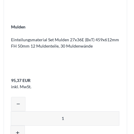
Mulden
Einteilungsmaterial Set Mulden 27x36E (BxT) 459x612mm
FH 50mm 12 Muldenteile, 30 Muldenwände
95,37 EUR
inkl. MwSt.
Warenkorb legen
Produktmenge auswählen und in den W
remove
Menge
add