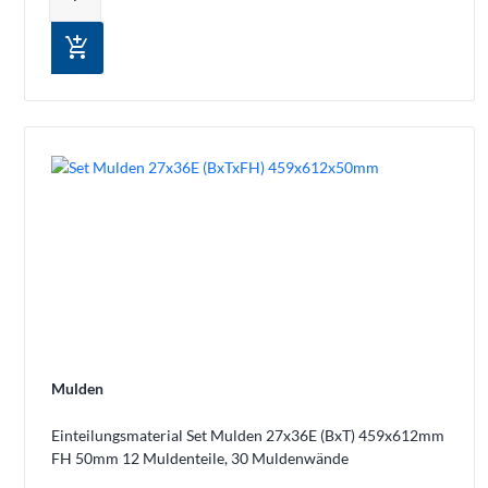
add_shopping_cart
Mulden
Einteilungsmaterial Set Mulden 27x36E (BxT) 459x612mm
FH 50mm 12 Muldenteile, 30 Muldenwände