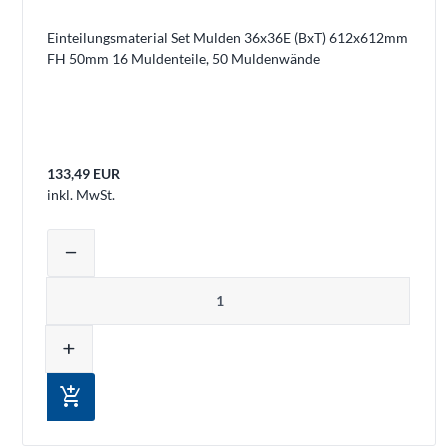
Einteilungsmaterial Set Mulden 36x36E (BxT) 612x612mm
FH 50mm 16 Muldenteile, 50 Muldenwände
133,49 EUR
inkl. MwSt.
Produktmenge auswählen und in den 
remove
Menge
add
add_shopping_cart