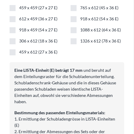
459 x 459 (27 x 27 E)
765 x 612 (45 x 36 E)
612 x 459 (36 x 27 E)
918 x 612 (54 x 36 E)
918 x 459 (54 x 27 E)
1088 x 612 (64 x 36 E)
306 x 612 (18 x 36 E)
1326 x 612 (78 x 36 E)
459 x 612 (27 x 36 E)
Eine LISTA-Einheit (E) beträgt 17 mm
und beruht auf
dem Einteilungsraster für die Schubladenunterteilung.
Schubladenschrank-Gehäuse und die in dieses Gehäuse
passenden Schubladen weisen identische LISTA-
Einheiten auf, obwohl sie verschiedene Abmessungen
haben.
Bestimmung des passenden Einteilungsmaterials:
1. Ermittlung der Schubladengrösse in LISTA-Einheiten
(E)
2. Ermittlung der Abmessungen des Sets oder der