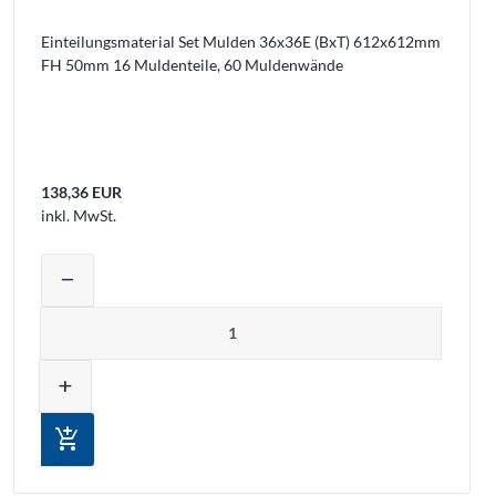
Einteilungsmaterial Set Mulden 36x36E (BxT) 612x612mm
FH 50mm 16 Muldenteile, 60 Muldenwände
138,36 EUR
inkl. MwSt.
Warenkorb legen
Produktmenge auswählen und in den W
remove
Menge
add
add_shopping_cart