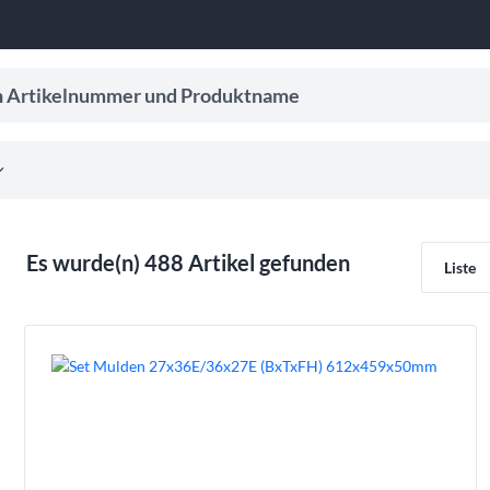
ikelnummer und Produktname
er Eingabe, um Suchvorschläge zu erhalten.
_more
Es wurde(n) 488 Artikel gefunden
Liste
Drücken, um Filteroption zu entfernen