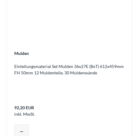
Mulden
Einteilungsmaterial Set Mulden 36x27E (BxT) 612x459mm
FH 50mm 12 Muldenteile, 30 Muldenwände
92,20 EUR
inkl. MwSt.
Produktmenge auswählen und in den 
remove