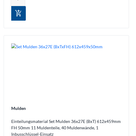
add_shopping_cart
Mulden
Einteilungsmaterial Set Mulden 36x27E (BxT) 612x459mm
FH 50mm 11 Muldenteile, 40 Muldenwände, 1
Inbusschlüssel-Einsatz