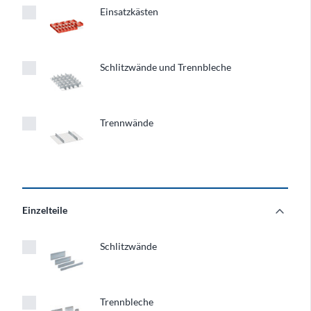
Einsatzkästen
Schlitzwände und Trennbleche
Trennwände
expand_more
Einzelteile
Einzelteile
Schlitzwände
Trennbleche