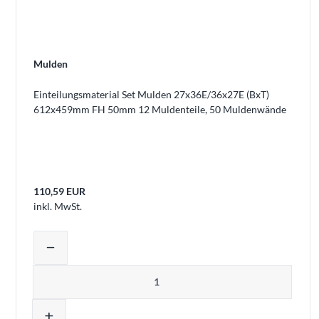
Mulden
Einteilungsmaterial Set Mulden 27x36E/36x27E (BxT)
612x459mm FH 50mm 12 Muldenteile, 50 Muldenwände
110,59 EUR
inkl. MwSt.
Produktmenge auswählen und in den 
remove
Menge
add