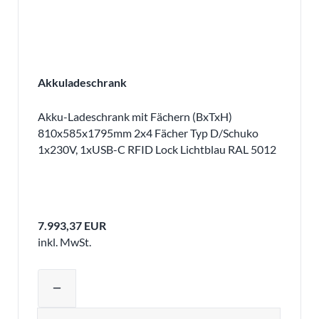
Akkuladeschrank
Akku-Ladeschrank mit Fächern (BxTxH)
810x585x1795mm 2x4 Fächer Typ D/Schuko
1x230V, 1xUSB-C RFID Lock Lichtblau RAL 5012
7.993,37 EUR
inkl. MwSt.
Produktmenge auswählen und in den 
remove
Menge