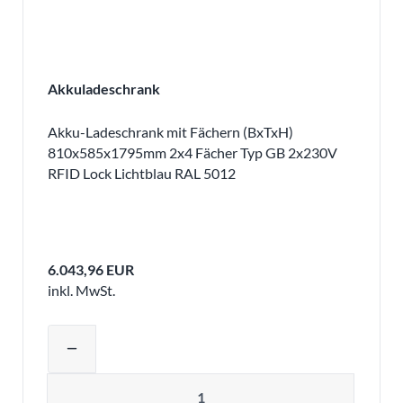
Akkuladeschrank
Akku-Ladeschrank mit Fächern (BxTxH)
810x585x1795mm 2x4 Fächer Typ GB 2x230V
RFID Lock Lichtblau RAL 5012
6.043,96 EUR
inkl. MwSt.
Produktmenge auswählen und in den 
remove
Menge