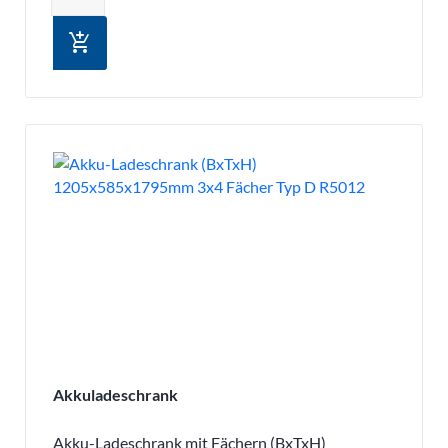
add_shopping_cart
Akkuladeschrank
Akku-Ladeschrank mit Fächern (BxTxH)