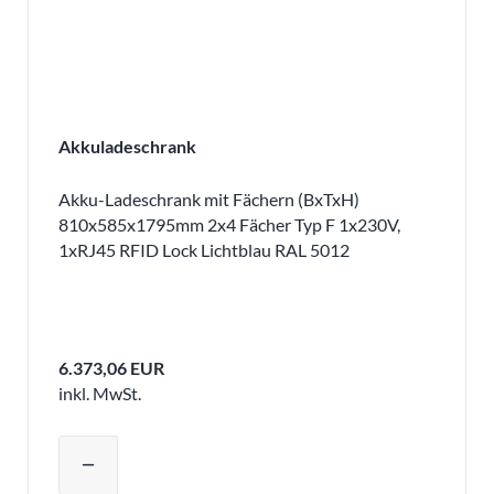
Akkuladeschrank
Akku-Ladeschrank mit Fächern (BxTxH)
810x585x1795mm 2x4 Fächer Typ F 1x230V,
1xRJ45 RFID Lock Lichtblau RAL 5012
6.373,06 EUR
inkl. MwSt.
Produktmenge auswählen und in den 
remove