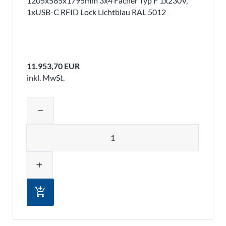
1205x585x1795mm 3x4 Fächer Typ F 1x230V,
1xUSB-C RFID Lock Lichtblau RAL 5012
11.953,70 EUR
inkl. MwSt.
Produktmenge auswählen und in den 
remove
Menge
add
add_shopping_cart