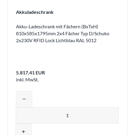
Akkuladeschrank
Akku-Ladeschrank mit Fächern (BxTxH)
810x585x1795mm 2x4 Fächer Typ D/Schuko
2x230V RFID Lock Lichtblau RAL 5012
5.817,41 EUR
inkl. MwSt.
Produktmenge auswählen und in den 
remove
Menge
add