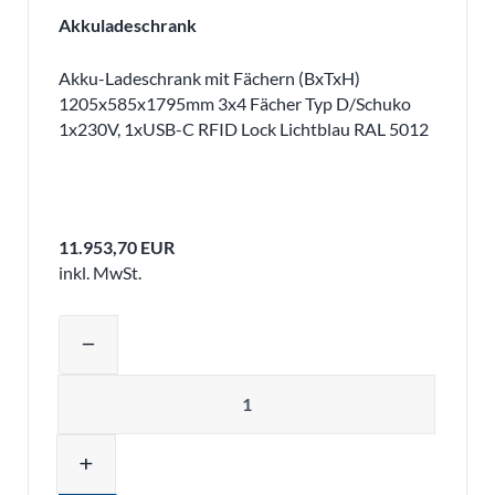
Akkuladeschrank
Akku-Ladeschrank mit Fächern (BxTxH)
1205x585x1795mm 3x4 Fächer Typ D/Schuko
1x230V, 1xUSB-C RFID Lock Lichtblau RAL 5012
11.953,70 EUR
inkl. MwSt.
Produktmenge auswählen und in den 
remove
Menge
add