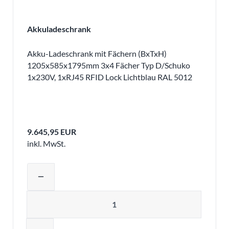
Akkuladeschrank
Akku-Ladeschrank mit Fächern (BxTxH)
1205x585x1795mm 3x4 Fächer Typ D/Schuko
1x230V, 1xRJ45 RFID Lock Lichtblau RAL 5012
9.645,95 EUR
inkl. MwSt.
Produktmenge auswählen und in den 
remove
Menge