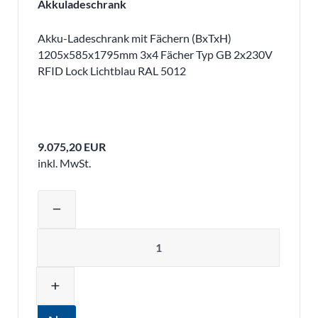
Akkuladeschrank
Akku-Ladeschrank mit Fächern (BxTxH)
1205x585x1795mm 3x4 Fächer Typ GB 2x230V
RFID Lock Lichtblau RAL 5012
9.075,20 EUR
inkl. MwSt.
Produktmenge auswählen und in den 
remove
Menge
add