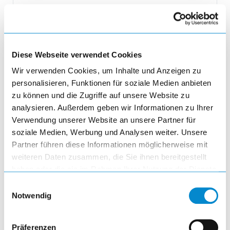
6.180,25 EUR
inkl. MwSt.
Diese Webseite verwendet Cookies
Produktmenge auswählen und in den 
Wir verwenden Cookies, um Inhalte und Anzeigen zu
remove
personalisieren, Funktionen für soziale Medien anbieten
Menge
zu können und die Zugriffe auf unsere Website zu
analysieren. Außerdem geben wir Informationen zu Ihrer
Verwendung unserer Website an unsere Partner für
add
soziale Medien, Werbung und Analysen weiter. Unsere
Partner führen diese Informationen möglicherweise mit
add_shopping_cart
weiteren Daten zusammen, die Sie ihnen bereitgestellt
haben oder die sie im Rahmen Ihrer Nutzung der Dienste
gesammelt haben.
Einwilligungsauswahl
Notwendig
Präferenzen