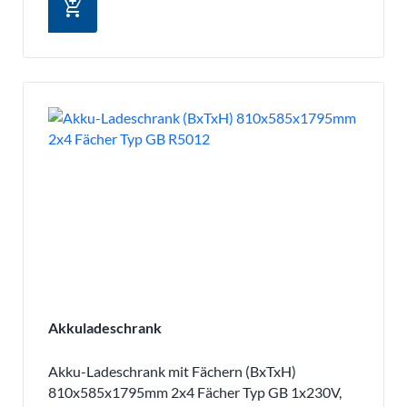
add_shopping_cart
Akkuladeschrank
Akku-Ladeschrank mit Fächern (BxTxH)
810x585x1795mm 2x4 Fächer Typ GB 1x230V,