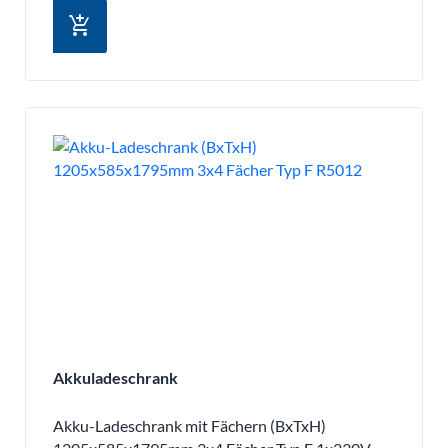
add_shopping_cart
Akkuladeschrank
Akku-Ladeschrank mit Fächern (BxTxH)