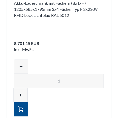
Akku-Ladeschrank mit Fächern (BxTxH)
1205x585x1795mm 3x4 Fächer Typ F 2x230V
RFID Lock Lichtblau RAL 5012
8.701,15 EUR
inkl. MwSt.
Produktmenge auswählen und in den 
remove
Menge
add
add_shopping_cart