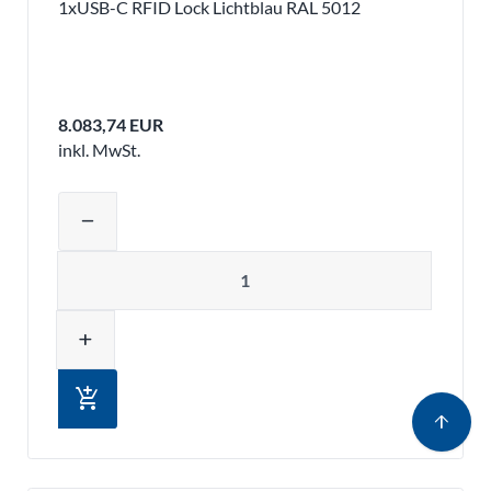
1xUSB-C RFID Lock Lichtblau RAL 5012
8.083,74 EUR
inkl. MwSt.
Produktmenge auswählen und in den 
remove
Menge
add
add_shopping_cart
arrow_upward