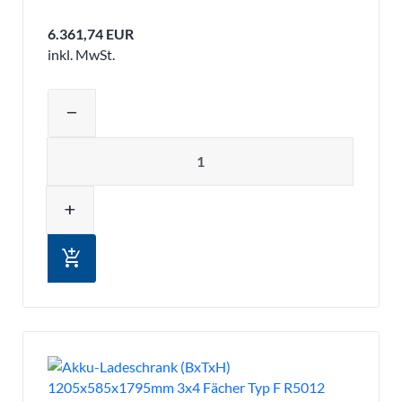
6.361,74 EUR
inkl. MwSt.
Produktmenge auswählen und in den 
remove
Menge
add
add_shopping_cart