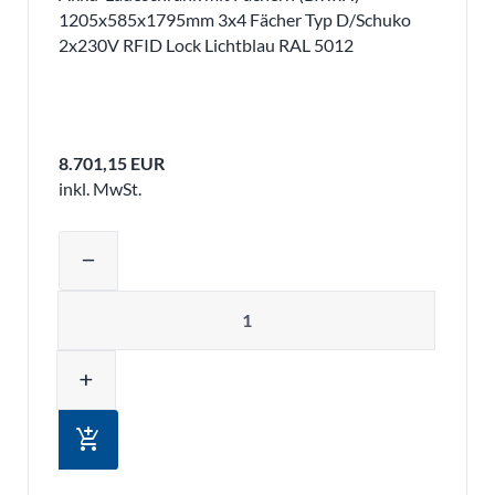
1205x585x1795mm 3x4 Fächer Typ D/Schuko
2x230V RFID Lock Lichtblau RAL 5012
8.701,15 EUR
inkl. MwSt.
Produktmenge auswählen und in den 
remove
Menge
add
add_shopping_cart