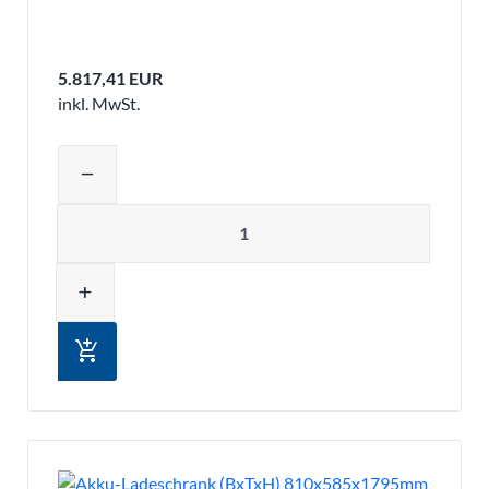
5.817,41 EUR
inkl. MwSt.
Produktmenge auswählen und in den 
remove
Menge
add
add_shopping_cart