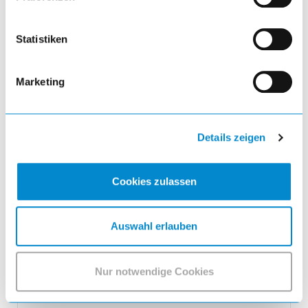
Statistiken
Marketing
Details zeigen
Akkuladeschrank
Akku-Ladeschrank mit Fächern (BxTxH)
Cookies zulassen
1205x585x1795mm 3x4 Fächer Typ CH 2x230V
RFID Lock Lichtblau RAL 5012
Auswahl erlauben
Nur notwendige Cookies
9.276,78 EUR
inkl. MwSt.